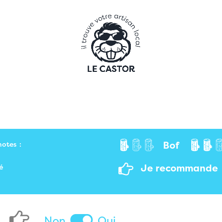
Bof
notes :
Je recommande
é
Non
Oui