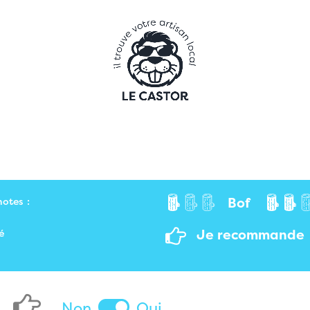
Bof
notes :
Je recommande
é
Non
Oui